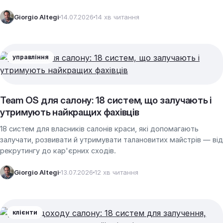
поки ви працюєте.
Giorgio Altegi
14.07.2026
14 хв читання
управління
Team OS для салону: 18 систем, що залучають і
утримують найкращих фахівців
18 систем для власників салонів краси, які допомагають
залучати, розвивати й утримувати талановитих майстрів — від
рекрутингу до кар'єрних сходів.
Giorgio Altegi
13.07.2026
12 хв читання
клієнти