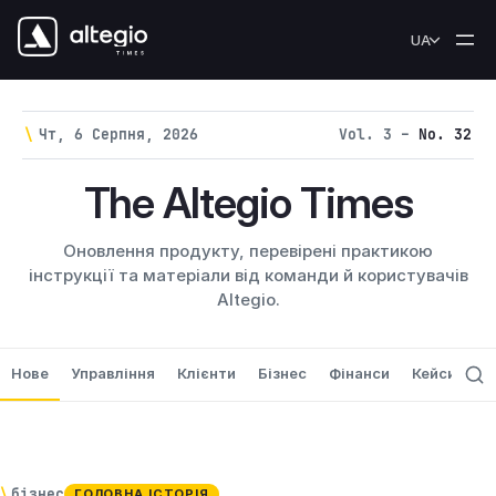
Перейти до вмісту
UA
\
Чт, 6 Серпня, 2026
Vol. 3 –
No. 32
The Altegio Times
Оновлення продукту, перевірені практикою
інструкції та матеріали від команди й користувачів
Altegio.
Нове
Управління
Клієнти
Бізнес
Фінанси
Кейси
Н
\
бізнес
ГОЛОВНА ІСТОРІЯ