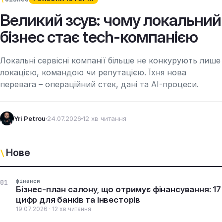
Великий зсув: чому локальний
бізнес стає tech-компанією
Локальні сервісні компанії більше не конкурують лише
локацією, командою чи репутацією. Їхня нова
перевага – операційний стек, дані та AI-процеси.
Yri Petrou
24.07.2026
12 хв читання
Нове
\
фінанси
01
Бізнес-план салону, що отримує фінансування: 17
цифр для банків та інвесторів
19.07.2026 · 12 хв читання