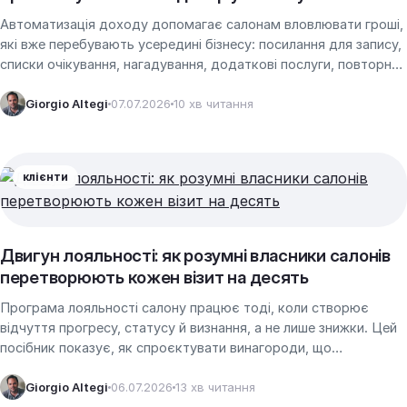
Автоматизація доходу допомагає салонам вловлювати гроші,
які вже перебувають усередині бізнесу: посилання для запису,
списки очікування, нагадування, додаткові послуги, повторний
запис, сценарії утримання та звітність, що запобігають
витокам.
Giorgio Altegi
07.07.2026
10 хв читання
клієнти
Двигун лояльності: як розумні власники салонів
перетворюють кожен візит на десять
Програма лояльності салону працює тоді, коли створює
відчуття прогресу, статусу й визнання, а не лише знижки. Цей
посібник показує, як спроєктувати винагороди, що
спонукають кожен візит вести до…
Giorgio Altegi
06.07.2026
13 хв читання