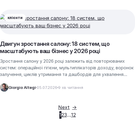
клієнти
Двигун зростання салону: 18 систем, що
масштабують ваш бізнес у 2026 році
Зростання салону у 2026 році залежить від повторюваних
систем: операційної гігієни, мультиплікаторів доходу, воронок
залучення, циклів утримання та дашбордів для ухвалення
рішень, які перетворюють насичені дні на масштабоване…
Giorgio Altegi
05.07.2026
9 хв читання
Next
1
2
3
…
12