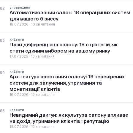
управління
02
Автоматизований салон: 18 операційних систем
для вашого бізнесу
18.07.2026 · 10 хв читання
клієнти
03
План диференціації салону: 18 стратегій, як
стати єдиним вибором на вашому ринку
17.07.2026 · 10 хв читання
клієнти
04
Архітектура зростання салону: 19 перевірених
систем для залучення, утримання та
монетизації клієнтів
16.07.2026 · 12 хв читання
клієнти
05
Невидимий двигун: як культура салону впливає
на дохід, утримання клієнтів і репутацію
15.07.2026 · 12 хв читання